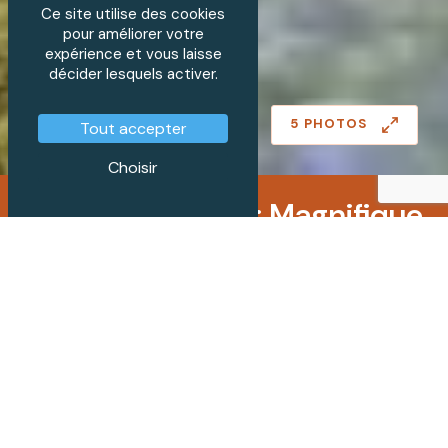
Ce site utilise des cookies
pour améliorer votre
expérience et vous laisse
décider lesquels activer.
5 PHOTOS
Tout accepter
Choisir
EN EXCLUSIVITE : Magnifique
propriété au coeur du
vignoble
CHF 5'600'000.-