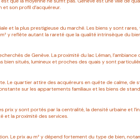
st que la moyenne ne suffit pas. Genève est une ville de qua
n et son profil d’acquéreur.
moniale et la plus prestigieuse du marché. Les biens y sont rares
m² y reflète autant la rareté que la qualité intrinsèque du bie
echerchés de Genève. La proximité du lac Léman, l’ambiance du q
ens bien situés, lumineux et proches des quais y sont particul
rte. Le quartier attire des acquéreurs en quête de calme, de st
onstante sur les appartements familiaux et les biens de stand
prix y sont portés par la centralité, la densité urbaine et l’in
ité et la proximité des services.
ion. Le prix au m² y dépend fortement du type de bien, nota