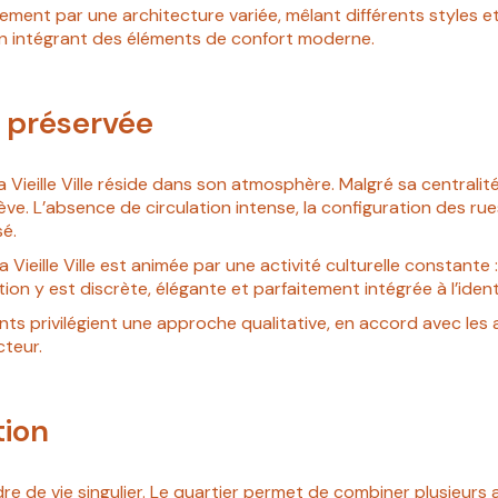
lement par une architecture variée, mêlant différents styles
en intégrant des éléments de confort moderne.
 préservée
 Vieille Ville réside dans son atmosphère. Malgré sa centralité
Genève. L’absence de circulation intense, la configuration des r
é.
La Vieille Ville est animée par une activité culturelle constante 
on y est discrète, élégante et parfaitement intégrée à l’ident
s privilégient une approche qualitative, en accord avec les a
cteur.
tion
 cadre de vie singulier. Le quartier permet de combiner plusieur