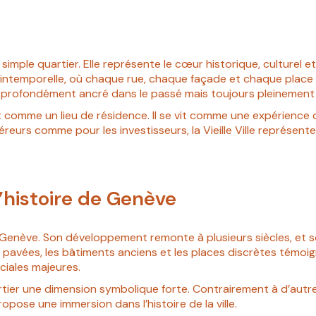
 simple quartier. Elle représente le cœur historique, culturel et
ntemporelle, où chaque rue, chaque façade et chaque place rac
re, profondément ancré dans le passé mais toujours pleinemen
omme un lieu de résidence. Il se vit comme une expérience quo
éreurs comme pour les investisseurs, la Vieille Ville représent
’histoire de Genève
 de Genève. Son développement remonte à plusieurs siècles, et 
s pavées, les bâtiments anciens et les places discrètes témoi
ciales majeures.
er une dimension symbolique forte. Contrairement à d’autres s
ropose une immersion dans l’histoire de la ville.