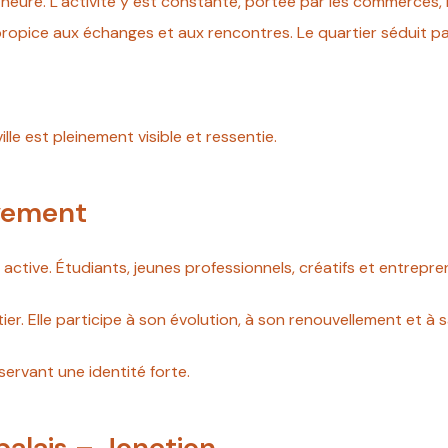
e heure. L’activité y est constante, portée par les commerces, 
pice aux échanges et aux rencontres. Le quartier séduit par
ille est pleinement visible et ressentie.
uvement
t active. Étudiants, jeunes professionnels, créatifs et entre
er. Elle participe à son évolution, à son renouvellement et à
ervant une identité forte.
palais – Jonction