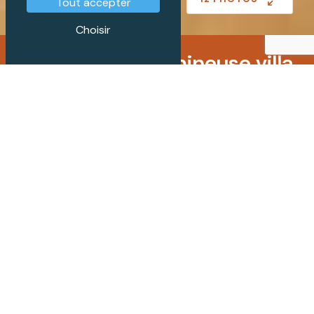
Tout accepter
Choisir
Spacieuse et lumineuse villa
individuelle MINERGIE
CHF 3'500'000.-
8
5
PIÈCES
CHAMBRES
360
904
m²
m²
SURFACE
SURFACE TERRAIN