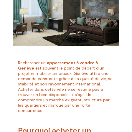
Rechercher un
appartement à vendre à
Genève
est souvent le point de départ d’un
projet immobilier ambitieux. Genève attire une
demande constante grâce à sa qualité de vie, sa
stabilité et son rayonnement international.
Acheter dans cette ville ne se résume pas à
trouver un bien disponible : il s’agit de
comprendre un marché exigeant, structuré par
les quartiers et marqué par une forte
concurrence.
Pourquoi acheter un